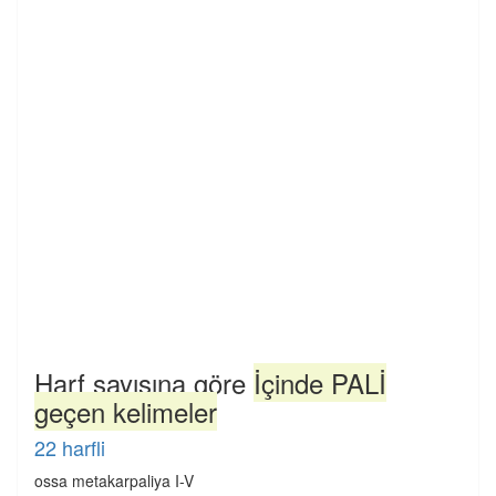
Harf sayısına göre
İçinde PALİ
geçen kelimeler
22 harfli
ossa metakarpaliya I-V