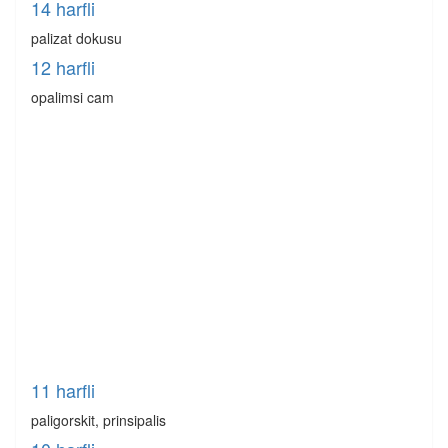
14 harfli
palizat dokusu
12 harfli
opalimsi cam
11 harfli
paligorskit, prinsipalis