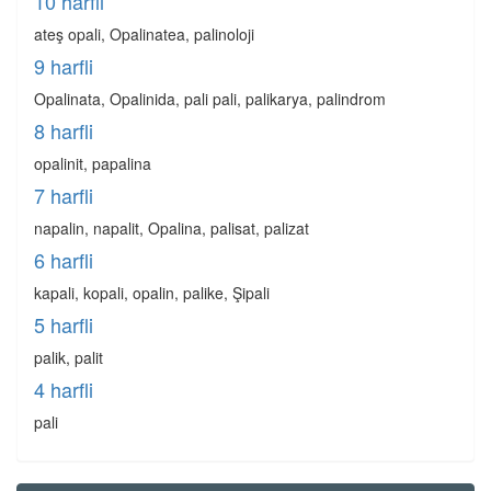
10 harfli
ateş opali, Opalinatea, palinoloji
9 harfli
Opalinata, Opalinida, pali pali, palikarya, palindrom
8 harfli
opalinit, papalina
7 harfli
napalin, napalit, Opalina, palisat, palizat
6 harfli
kapali, kopali, opalin, palike, Şipali
5 harfli
palik, palit
4 harfli
pali