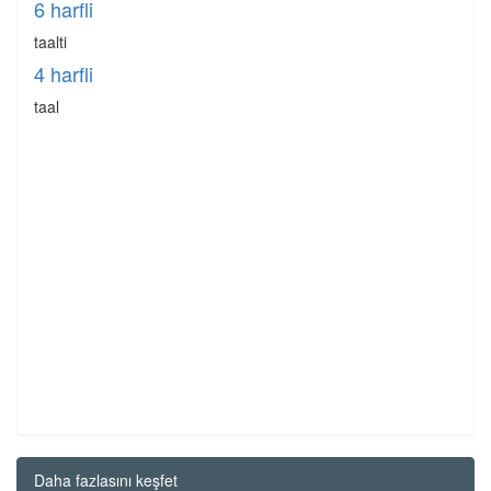
6 harfli
taalti
4 harfli
taal
Daha fazlasını keşfet