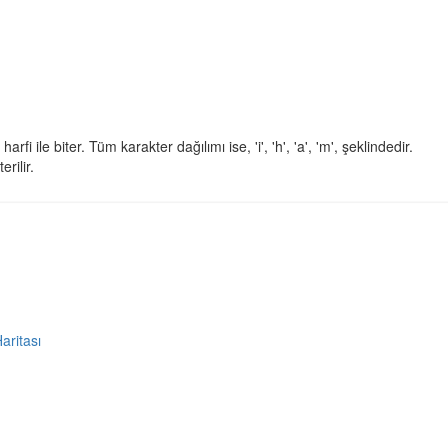
 harfi ile biter. Tüm karakter dağılımı ise, 'i', 'h', 'a', 'm', şeklindedir.
rilir.
Haritası