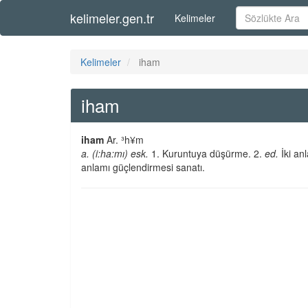
kelimeler.gen.tr
Kelimeler
Kelimeler
iham
iham
iham
Ar. ³h¥m
a. (i:ha:mı) esk.
1. Kuruntuya düşürme. 2.
ed.
İki an
anlamı güçlendirmesi sanatı.