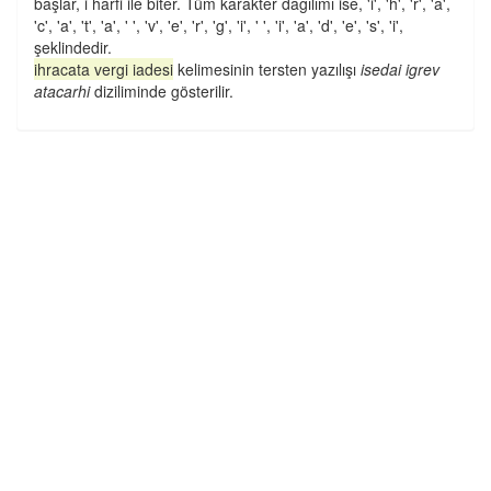
başlar, i harfi ile biter. Tüm karakter dağılımı ise, 'i', 'h', 'r', 'a',
'c', 'a', 't', 'a', ' ', 'v', 'e', 'r', 'g', 'i', ' ', 'i', 'a', 'd', 'e', 's', 'i',
şeklindedir.
ihracata vergi iadesi
kelimesinin tersten yazılışı
isedai igrev
atacarhi
diziliminde gösterilir.