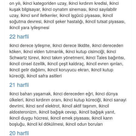
on yılı, ikinci kategoriden uzay, ikinci kırdırım kredisi, ikinci
kuşak bilgisayar, ikinci oynatım sineması, ikinci sayılabilir
uzay, ikinci sınıf iletkenler, ikincil işgücü piyasası, ikincil
soğutma devresi, ikincil şeker hastalığı, ikincil tutsat piyasası,
ikincil yara iyileşmesi
22 harfli
ikinci derece iyileşme, ikinci derece likidite, ikinci dereceden
köken, ikinci elden tutmanlık, ikinci kutup cisimciği, ikinci
Schwartz türevi, ikinci takım yönetmeni, ikinci Tales bağıntısı,
ikincil cinsel özellik, ikincil çeşit kaldıraç, ikincil evren ışınları,
ikincil gelir dağılımı, ikincil koruyucu ekran, ikincil kutup
küreciği, ikincil safra asitleri
21 harfli
ikinci baharı yaşamak, ikinci dereceden eğri, ikinci dünya
ülkeleri, ikinci kırdırım oranı, ikinci kutup küreciği, ikinci sanayi
devrimi, ikinci sınıf elektrot, ikincil aktif taşınım, ikincil
aldosteronizm, ikincil bağışık cevap, ikincil bağışık yanıt,
ikincil duygu hücresi, ikincil emek piyasası, ikincil karın
boşluğu, ikincil kıl dökülmesi, ikincil odun boruları
20 harfli