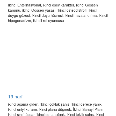
İkinci Enternasyonal, ikinci eşey karakter, ikinci Gossen
kanunu, ikinci Gossen yasası, ikinci osteodistrofi, ikincil
duygu gözesi, ikincil duyu hücresi, ikincil havalandırma, ikincil
hipogonadizm, ikincil rol oyuncusu
19 harfli
ikinci aşama gideri, ikinci çokluk şahıs, ikinci derece yanık,
ikinci eniyi kuramı, ikinci plana düşmek, İkinci Sanayi Planı,
ikinci sınıf tüccar, ikinci sona sığınık, ikinci teklik şahıs, ikinci