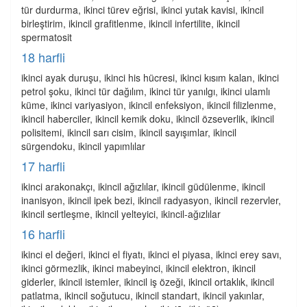
tür durdurma, ikinci türev eğrisi, ikinci yutak kavisi, ikincil
birleştirim, ikincil grafitlenme, ikincil infertilite, ikincil
spermatosit
18 harfli
ikinci ayak duruşu, ikinci his hücresi, ikinci kısım kalan, ikinci
petrol şoku, ikinci tür dağılım, ikinci tür yanılgı, ikinci ulamlı
küme, ikinci variyasiyon, ikincil enfeksiyon, ikincil filizlenme,
ikincil haberciler, ikincil kemik doku, ikincil özseverlik, ikincil
polisitemi, ikincil sarı cisim, ikincil sayışımlar, ikincil
sürgendoku, ikincil yapımlılar
17 harfli
ikinci arakonakçı, ikincil ağızlılar, ikincil güdülenme, ikincil
inanisyon, ikincil ipek bezi, ikincil radyasyon, ikincil rezervler,
ikincil sertleşme, ikincil yelteyici, ikincil-ağızlılar
16 harfli
ikinci el değeri, ikinci el fiyatı, ikinci el piyasa, ikinci erey savı,
ikinci görmezlik, ikinci mabeyinci, ikincil elektron, ikincil
giderler, ikincil istemler, ikincil iş özeği, ikincil ortaklık, ikincil
patlatma, ikincil soğutucu, ikincil standart, ikincil yakınlar,