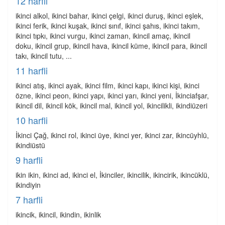
12 harfli
ikinci alkol, ikinci bahar, ikinci çelgi, ikinci duruş, ikinci eşlek,
ikinci ferik, ikinci kuşak, ikinci sınıf, ikinci şahıs, ikinci takım,
ikinci tıpkı, ikinci vurgu, ikinci zaman, ikincil amaç, ikincil
doku, ikincil grup, ikincil hava, ikincil küme, ikincil para, ikincil
takı, ikincil tutu, ...
11 harfli
ikinci atış, ikinci ayak, ikinci film, ikinci kapı, ikinci kişi, ikinci
özne, ikinci peon, ikinci yapı, ikinci yarı, ikinci yeni, İkinciafşar,
ikincil dil, ikincil kök, ikincil mal, ikincil yol, ikincilikli, ikindiüzeri
10 harfli
İkinci Çağ, ikinci rol, ikinci üye, ikinci yer, ikinci zar, ikincüyhlü,
ikindiüstü
9 harfli
ikin ikin, ikinci ad, ikinci el, İkinciler, ikincilik, ikincirik, ikincüklü,
ikindiyin
7 harfli
ikincik, ikincil, ikindin, ikinlik