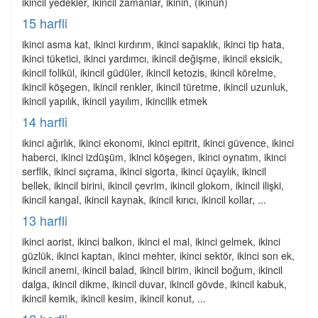
ikincil yedekler, ikincil zamanlar, ikiniñ, (ikinüñ)
15 harfli
ikinci asma kat, ikinci kırdırım, ikinci sapaklık, ikinci tip hata,
ikinci tüketici, ikinci yardımcı, ikincil değişme, ikincil eksicik,
ikincil folikül, ikincil güdüler, ikincil ketozis, ikincil körelme,
ikincil köşegen, ikincil renkler, ikincil türetme, ikincil uzunluk,
ikincil yapılık, ikincil yayılım, ikincilik etmek
14 harfli
ikinci ağırlık, ikinci ekonomi, ikinci epitrit, ikinci güvence, ikinci
haberci, ikinci izdüşüm, ikinci köşegen, ikinci oynatım, ikinci
serflik, ikinci sıçrama, ikinci sigorta, ikinci üçaylık, ikincil
bellek, ikincil birini, ikincil çevrim, ikincil glokom, ikincil ilişki,
ikincil kangal, ikincil kaynak, ikincil kırıcı, ikincil kollar, ...
13 harfli
ikinci aorist, ikinci balkon, ikinci el mal, ikinci gelmek, ikinci
güzlük, ikinci kaptan, ikinci mehter, ikinci sektör, ikinci son ek,
ikincil anemi, ikincil balad, ikincil birim, ikincil boğum, ikincil
dalga, ikincil dikme, ikincil duvar, ikincil gövde, ikincil kabuk,
ikincil kemik, ikincil kesim, ikincil konut, ...