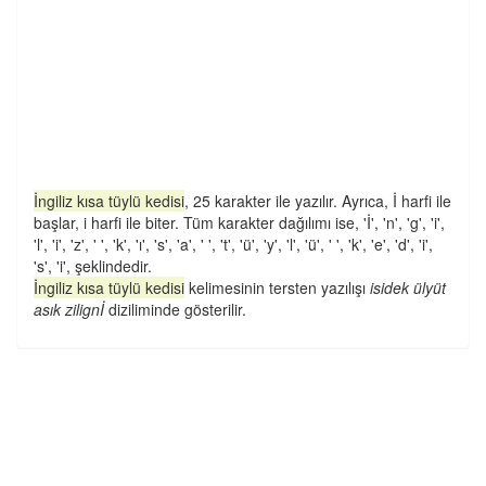
İngiliz kısa tüylü kedisi
, 25 karakter ile yazılır. Ayrıca, İ harfi ile
başlar, i harfi ile biter. Tüm karakter dağılımı ise, 'İ', 'n', 'g', 'i',
'l', 'i', 'z', ' ', 'k', 'ı', 's', 'a', ' ', 't', 'ü', 'y', 'l', 'ü', ' ', 'k', 'e', 'd', 'i',
's', 'i', şeklindedir.
İngiliz kısa tüylü kedisi
kelimesinin tersten yazılışı
isidek ülyüt
asık zilignİ
diziliminde gösterilir.