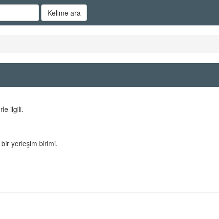
Kelime ara
le ilgili.
bir yerleşim birimi.