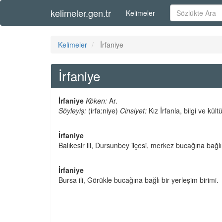
kelimeler.gen.tr
Kelimeler
Kelimeler
İrfaniye
İrfaniye
İrfaniye
Köken:
Ar.
Söyleyiş:
(irfa:niye)
Cinsiyet:
Kız İrfanla, bilgi ve kültür
İrfaniye
Balıkesir ili, Dursunbey ilçesi, merkez bucağına bağlı 
İrfaniye
Bursa ili, Görükle bucağına bağlı bir yerleşim birimi.