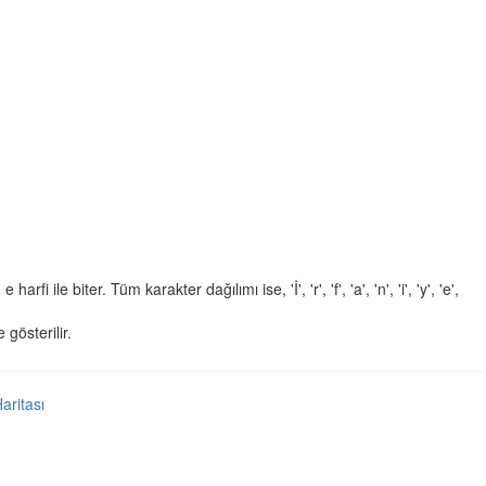
 harfi ile biter. Tüm karakter dağılımı ise, 'İ', 'r', 'f', 'a', 'n', 'i', 'y', 'e',
 gösterilir.
Haritası