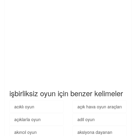
işbirliksiz oyun için benzer kelimeler
acıklı oyun
açık hava oyun araçları
açıklarla oyun
adil oyun
akıncıl oyun
aksiyona dayanan