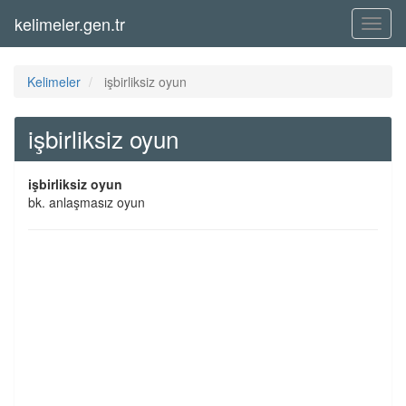
kelimeler.gen.tr
Menü
Kelimeler
işbirliksiz oyun
işbirliksiz oyun
işbirliksiz oyun
bk. anlaşmasız oyun