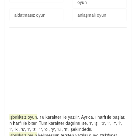
oyun
aldatmasız oyun
anlaşmalı oyun
işbirliksiz oyun
, 16 karakter ile yazılır. Ayrıca, i harfi ile başlar,
n harfi ile biter. Tüm karakter dağılımı ise, 'i', 'ş', 'b', 'i', 'r', 'l',
'i', 'k', 's', 'i', 'z', ' ', 'o', 'y', 'u', 'n', şeklindedir.
işbirliksiz oyun
kelimesinin tersten yazılışı
nuyo ziskilribşi