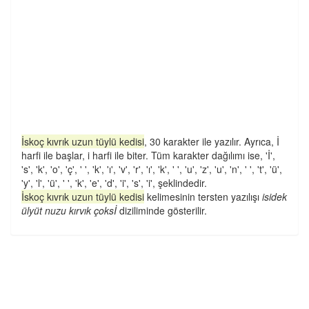
İskoç kıvrık uzun tüylü kedisi
, 30 karakter ile yazılır. Ayrıca, İ
harfi ile başlar, i harfi ile biter. Tüm karakter dağılımı ise, 'İ',
's', 'k', 'o', 'ç', ' ', 'k', 'ı', 'v', 'r', 'ı', 'k', ' ', 'u', 'z', 'u', 'n', ' ', 't', 'ü',
'y', 'l', 'ü', ' ', 'k', 'e', 'd', 'i', 's', 'i', şeklindedir.
İskoç kıvrık uzun tüylü kedisi
kelimesinin tersten yazılışı
isidek
ülyüt nuzu kırvık çoksİ
diziliminde gösterilir.