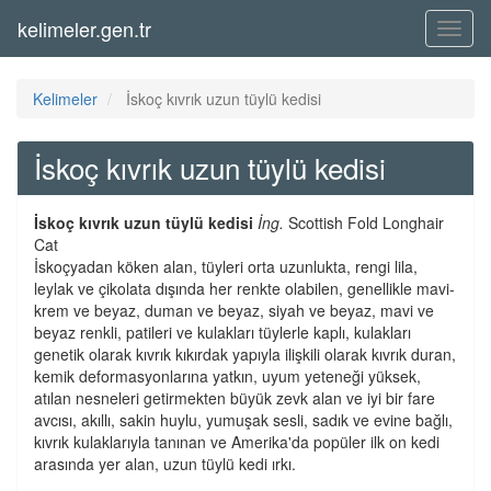
kelimeler.gen.tr
Menü
Kelimeler
İskoç kıvrık uzun tüylü kedisi
İskoç kıvrık uzun tüylü kedisi
İskoç kıvrık uzun tüylü kedisi
İng.
Scottish Fold Longhair
Cat
İskoçyadan köken alan, tüyleri orta uzunlukta, rengi lila,
leylak ve çikolata dışında her renkte olabilen, genellikle mavi-
krem ve beyaz, duman ve beyaz, siyah ve beyaz, mavi ve
beyaz renkli, patileri ve kulakları tüylerle kaplı, kulakları
genetik olarak kıvrık kıkırdak yapıyla ilişkili olarak kıvrık duran,
kemik deformasyonlarına yatkın, uyum yeteneği yüksek,
atılan nesneleri getirmekten büyük zevk alan ve iyi bir fare
avcısı, akıllı, sakin huylu, yumuşak sesli, sadık ve evine bağlı,
kıvrık kulaklarıyla tanınan ve Amerika'da popüler ilk on kedi
arasında yer alan, uzun tüylü kedi ırkı.