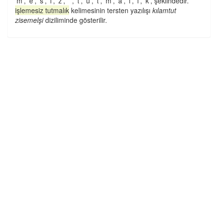
'm', 'e', 's', 'i', 'z', ' ', 't', 'u', 't', 'm', 'a', 'l', 'ı', 'k', şeklindedir.
işlemesiz tutmalık
kelimesinin tersten yazılışı
kılamtut
zisemelşi
diziliminde gösterilir.