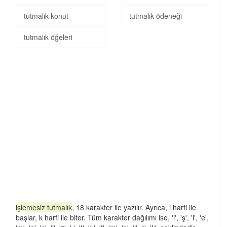
tutmalık konut
tutmalık ödeneği
tutmalık öğeleri
işlemesiz tutmalık
, 18 karakter ile yazılır. Ayrıca, i harfi ile
başlar, k harfi ile biter. Tüm karakter dağılımı ise, 'i', 'ş', 'l', 'e',