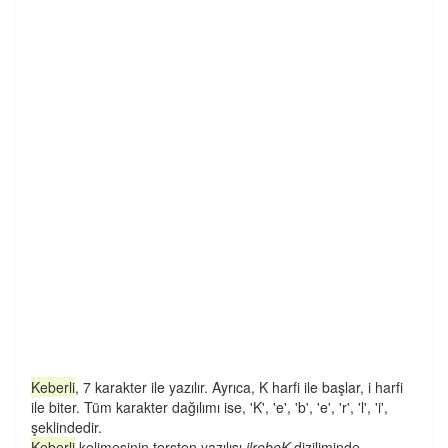
Keberli
, 7 karakter ile yazılır. Ayrıca, K harfi ile başlar, i harfi
ile biter. Tüm karakter dağılımı ise, 'K', 'e', 'b', 'e', 'r', 'l', 'i',
şeklindedir.
Keberli
kelimesinin tersten yazılışı
ilrebeK
diziliminde