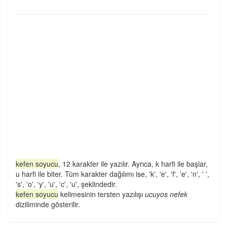
kefen soyucu
, 12 karakter ile yazılır. Ayrıca, k harfi ile başlar,
u harfi ile biter. Tüm karakter dağılımı ise, 'k', 'e', 'f', 'e', 'n', ' ',
's', 'o', 'y', 'u', 'c', 'u', şeklindedir.
kefen soyucu
kelimesinin tersten yazılışı
ucuyos nefek
diziliminde gösterilir.