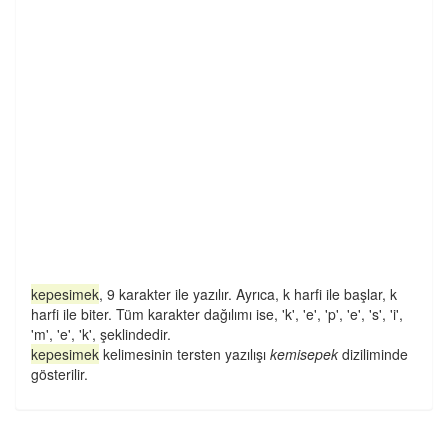
kepesimek
, 9 karakter ile yazılır. Ayrıca, k harfi ile başlar, k
harfi ile biter. Tüm karakter dağılımı ise, 'k', 'e', 'p', 'e', 's', 'i',
'm', 'e', 'k', şeklindedir.
kepesimek
kelimesinin tersten yazılışı
kemisepek
diziliminde
gösterilir.