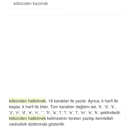
kökünden kazımak
kökünden halletmek
, 18 karakter ile yazılır. Ayrıca, k harfi ile
başlar, k harfi ile biter. Tüm karakter dağılımı ise, 'k', 'ö', 'k',
'ü', 'n', 'd', 'e', 'n', ' ', 'h', 'a', 'l', 'l', 'e', 't', 'm', 'e', 'k', şeklindedir.
kökünden halletmek
kelimesinin tersten yazılışı
kemtellah
nednükök
diziliminde gösterilir.