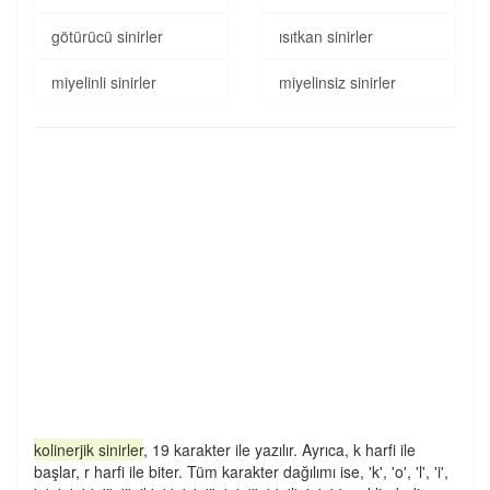
götürücü sinirler
ısıtkan sinirler
miyelinli sinirler
miyelinsiz sinirler
kolinerjik sinirler
, 19 karakter ile yazılır. Ayrıca, k harfi ile
başlar, r harfi ile biter. Tüm karakter dağılımı ise, 'k', 'o', 'l', 'i',