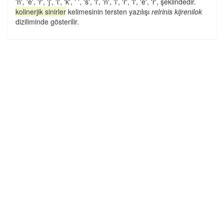
'n', 'e', 'r', 'j', 'i', 'k', ' ', 's', 'i', 'n', 'i', 'r', 'l', 'e', 'r', şeklindedir.
kolinerjik sinirler
kelimesinin tersten yazılışı
relrinis kijrenilok
diziliminde gösterilir.