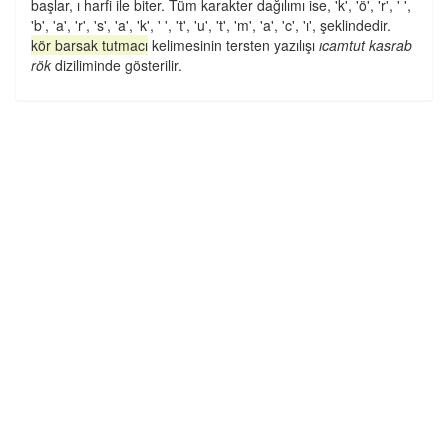
başlar, ı harfi ile biter. Tüm karakter dağılımı ise, 'k', 'ö', 'r', ' ',
'b', 'a', 'r', 's', 'a', 'k', ' ', 't', 'u', 't', 'm', 'a', 'c', 'ı', şeklindedir.
kör barsak tutmacı
kelimesinin tersten yazılışı
ıcamtut kasrab
rök
diziliminde gösterilir.