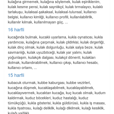
kulağına girmemek, kulağına söylemek, kulak eşiniklenim,
kulak kesme pensi, kulak sayrılıkçıl, kulak tırmalayıcı, kulaklı
tarlakuşu, kulaksal-şakaksal, kulaksal-tulunsal, kullanıcı
belgisi, kullanıcı kimliği, kullanıcı profili, kullanılabilirlik,
kullanılır kılmak, kullanılmayan güç, ...
16 harfli
kucağında bulmak, kucaklı uyarlama, kukla oynatıcısı, kukla
yardımcısı, kulağına çarpmak, kulak çildirkisi, kulak dırgerliği,
kulak dinç olmak, kulak dolgunluğu, kulak salya beze, kulak
savmanlığı, kulak uyuzböceği, kulak yar yalımı, kulak
yoğunlaşım, kulakçık dalgası, kulakçıl dönenti, kulakları
dolmak, kullandırabilmek, kullanıcı çıkışı, kullanıcı hesabı,
kullanıcı ortamı, ...
15 harfli
kubacuk oturmak, kubbe kaburgası, kubbe vezirleri,
kucağına düşmek, kucaklaşabilmek, kucaklayabilmek,
kucaklayıvermek, kucaktan kucağa, kuç kucak olmak, kudum
kaldırmak, kuduz böcekleri, kuduz hastalığı, kuduz
tümükçüğü, kukla gösterisi, kukla güldürüsü, kukla iş masası,
kukla tiyatrosu, kulağı deliklik, kulağı dikilmek, kulağı kesiklik,
kulağı yağlıklı, ...