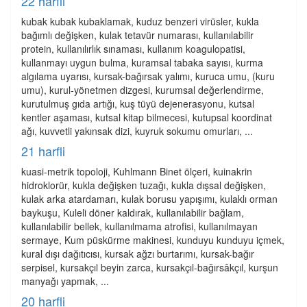
22 harfli
kubak kubak kubaklamak, kuduz benzeri virüsler, kukla
bağımlı değişken, kulak tetavür numarası, kullanılabilir
protein, kullanılırlık sınaması, kullanım koagulopatisi,
kullanmayı uygun bulma, kuramsal tabaka sayısı, kurma
algılama uyarısı, kursak-bağırsak yalımı, kuruca umu, (kuru
umu), kurul-yönetmen dizgesi, kurumsal değerlendirme,
kurutulmuş gıda artığı, kuş tüyü dejenerasyonu, kutsal
kentler aşaması, kutsal kitap bilmecesi, kutupsal koordinat
ağı, kuvvetli yakınsak dizi, kuyruk sokumu omurları, ...
21 harfli
kuasi-metrik topoloji, Kuhlmann Binet ölçeri, kuinakrin
hidroklorür, kukla değişken tuzağı, kukla dışsal değişken,
kulak arka atardamarı, kulak borusu yapışımı, kulaklı orman
baykuşu, Kuleli döner kaldırak, kullanılabilir bağlam,
kullanılabilir bellek, kullanılmama atrofisi, kullanılmayan
sermaye, Kum püskürme makinesi, kunduyu kunduyu içmek,
kural dışı dağıtıcısı, kursak ağzı burtarımı, kursak-bağır
serpisel, kursakçıl beyin zarca, kursakçıl-bağırsâkçıl, kurşun
manyağı yapmak, ...
20 harfli