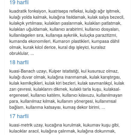
19 harfli
kuadratik fonksiyon, kuatriseps refleksi, kulağı ağır işitmek,
kulağı yolda kalmak, kulağına fısıldamak, kulak salya bezecil,
kulakçık yırtılması, kulakları paslanmak, kulakları patlatmak,
kulakları uğuldamak, kullanıcı arabirimi, kullanıcı dosyaları,
kullanılagelen sıra, kullanışa aykırılık, kuluçka parazitizmi,
kumanda ekonomileri, Kumaron plastikleri, kumpasa dâhil
olmak, kurak kılcıl derice, kural dışı işleyici, kuralsız
obruklular, ...
18 harfli
kuasi-Banach uzayı, Kuiper istatistiği, kul kusursuz olmaz,
kulağı duvar olmak, kulağına inanmamak, kulak karıştırgısı,
kulak kemikçikleri, kulak kiri bezleri, kulak savmanlıkçıl, kulak
zarı çevresi, kulaklarını dikmek, kulaklı tarla kuşu, kulaksal-
ergenesel, kullanıcı katılımı, kullanıcı kılavuzu, kullanılmayan
para, kullanılmaz kılmak, kullanım yönergesi, kullanımsal
bağlam, kullanma katsayısı, kumaş dekor birimi, ...
17 harfli
kuasi-metrik uzay, kucağına kurulmak, kukumav kuşu gibi,
kulacıklar aracıl, kulağına çalınmak, kulağına dokunmak,