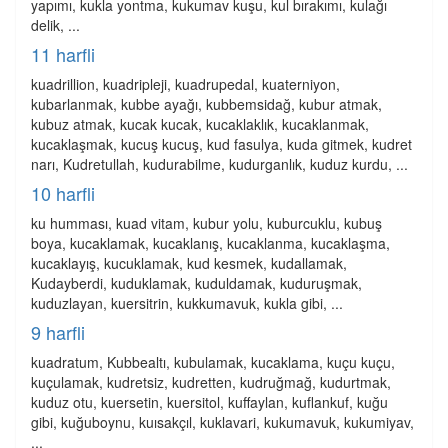
yapımı, kukla yontma, kukumav kuşu, kul bırakımı, kulağı
delik, ...
11 harfli
kuadrillion, kuadripleji, kuadrupedal, kuaterniyon,
kubarlanmak, kubbe ayağı, kubbemsidağ, kubur atmak,
kubuz atmak, kucak kucak, kucaklaklık, kucaklanmak,
kucaklaşmak, kucuş kucuş, kud fasulya, kuda gitmek, kudret
narı, Kudretullah, kudurabilme, kudurganlık, kuduz kurdu, ...
10 harfli
ku humması, kuad vitam, kubur yolu, kuburcuklu, kubuş
boya, kucaklamak, kucaklanış, kucaklanma, kucaklaşma,
kucaklayış, kucuklamak, kud kesmek, kudallamak,
Kudayberdi, kuduklamak, kuduldamak, kuduruşmak,
kuduzlayan, kuersitrin, kukkumavuk, kukla gibi, ...
9 harfli
kuadratum, Kubbealtı, kubulamak, kucaklama, kuçu kuçu,
kuçulamak, kudretsiz, kudretten, kudruğmağ, kudurtmak,
kuduz otu, kuersetin, kuersitol, kuffaylan, kuflankuf, kuğu
gibi, kuğuboynu, kuısakçıl, kuklavari, kukumavuk, kukumiyav,
...