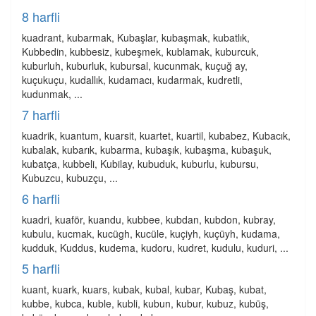
8 harfli
kuadrant, kubarmak, Kubaşlar, kubaşmak, kubatlık,
Kubbedin, kubbesiz, kubeşmek, kublamak, kuburcuk,
kuburluh, kuburluk, kubursal, kucunmak, kuçuğ ay,
kuçukuçu, kudallık, kudamacı, kudarmak, kudretli,
kudunmak, ...
7 harfli
kuadrik, kuantum, kuarsit, kuartet, kuartil, kubabez, Kubacık,
kubalak, kubarık, kubarma, kubaşık, kubaşma, kubaşuk,
kubatça, kubbeli, Kubilay, kubuduk, kuburlu, kubursu,
Kubuzcu, kubuzçu, ...
6 harfli
kuadri, kuaför, kuandu, kubbee, kubdan, kubdon, kubray,
kubulu, kucmak, kucügh, kucüle, kuçiyh, kuçüyh, kudama,
kudduk, Kuddus, kudema, kudoru, kudret, kudulu, kuduri, ...
5 harfli
kuant, kuark, kuars, kubak, kubal, kubar, Kubaş, kubat,
kubbe, kubca, kuble, kubli, kubun, kubur, kubuz, kubüş,