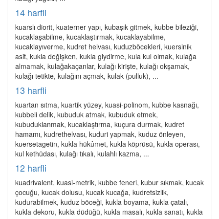
14 harfli
kuarslı diorit, kuaterner yapı, kubaşık gitmek, kubbe bileziği,
kucaklaşabilme, kucaklaştırmak, kucaklayabilme,
kucaklayıverme, kudret helvası, kuduzböcekleri, kuersinik
asit, kukla değişken, kukla giydirme, kula kul olmak, kulağa
almamak, kulağakaçanlar, kulağı kirişte, kulağı okşamak,
kulağı tetikte, kulağını açmak, kulak (pulluk), ...
13 harfli
kuartan sıtma, kuartik yüzey, kuasi-polinom, kubbe kasnağı,
kubbeli delik, kubuduk atmak, kubuduk etmek,
kubuduklanmak, kucaklaştırma, kuçura durmak, kudret
hamamı, kudrethelvası, kuduri yapmak, kuduz önleyen,
kuersetagetin, kukla hükûmet, kukla köprüsü, kukla operası,
kul kethüdası, kulağı tıkalı, kulahlı kazma, ...
12 harfli
kuadrivalent, kuasi-metrik, kubbe feneri, kubur sıkmak, kucak
çocuğu, kucak dolusu, kucak kucağa, kudretsizlik,
kudurabilmek, kuduz böceği, kukla boyama, kukla çatalı,
kukla dekoru, kukla düdüğü, kukla masalı, kukla sanatı, kukla