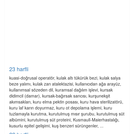
23 harfli
kuasi-doğrusal operatör, kulak altı tükürük bezi, kulak salya
beze yalımı, kulak zarı atalektazisi, kullanıcıdan ağa arayüz,
kullanımsal sözeden dil, kuramsal dağılım işlevi, kursak
didimcil (damar), kursak-bağırsak sancısı, kurşunekşit
akımsakları, kuru elma pektin posası, kuru hava sterilizatörü,
kuru laf karın doyurmaz, kuru ot depolama işlemi, kuru
tuzlamayla kurutma, kurutulmuş mısır şurubu, kurutulmuş süt
albümini, kurutulmuş süt proteini, Kusmaull-Maierhastalığı,
kusurlu epitel gelişimi, kuş benzeri sürüngenler, ...