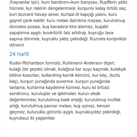
(hayvanlar için), kum bandırımı=kum banyosu, Kupfferin yıldız
hücresi, kur riskinin dengelenmesi, kurşunlu kalay örtülü saç,
kurt dumanlı havayı sever, kurtsal-öt kapçığı yalımı, kuru
gayret çarık eskitir, kuru melas damıtma mayası, kurutulmuş
domates posası, kuş kanadına kira istemez, kuşaklı
yapıştırma aygıtı, kuvertürlü faiz arbitrajı, kuyruğu tava
sapma dönmek, kuyruklu yıldız çekirdeği, Kuznets konjonktür
dönemi
24 harfli
Kuder-Richardson formülü, Kuhlmann-Anderson ölçeri,
kulağı (bir şeyde) olmak, kulağına kar suyu kaçmak, kulakçık
bölme kusurları, kullanılmış kemik kömürü, kur kılıç, (kurlu
kılıç), kurşun yunağında suverme, kurşun yunağında
tavlama, kurtarma kaydetme kümesi, kuru kıl örtüsü
sendromu, kuruluşlar ve işletmeler, kurun eksik
değerlenmesi, kurutulmuş balık eriyiği, kurutulmuş mutfak
artığı, kurutulmuş pancar melası, kuş uçmaz, kervan
geçmez, kutucuklu görüntü aygıtı, kuyrukluyıldız çekirdeği,
kuyruksuz iki yaşamlılar