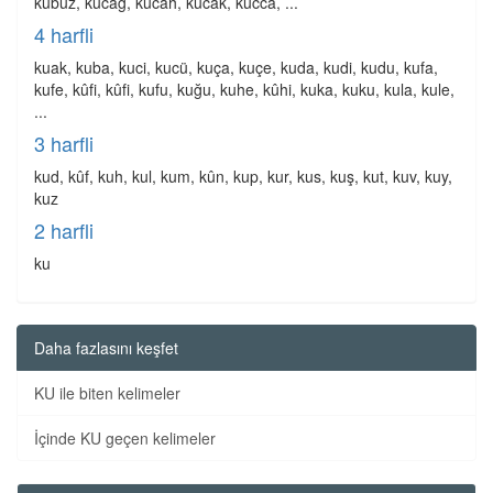
kubüz, kucag, kucah, kucak, kucca, ...
4 harfli
kuak, kuba, kuci, kucü, kuça, kuçe, kuda, kudi, kudu, kufa,
kufe, kûfi, kûfi, kufu, kuğu, kuhe, kûhi, kuka, kuku, kula, kule,
...
3 harfli
kud, kûf, kuh, kul, kum, kûn, kup, kur, kus, kuş, kut, kuv, kuy,
kuz
2 harfli
ku
Daha fazlasını keşfet
KU ile biten kelimeler
İçinde KU geçen kelimeler