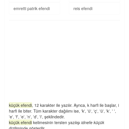
emretti patrik efendi
reis efendi
küçük efendi
, 12 karakter ile yazılır. Ayrıca, k harfi ile başlar, i
harfi ile biter. Tüm karakter dağılımı ise, 'k', 'ü', 'ç', 'ü', 'k', ' ',
'e', 'f', 'e', 'n', 'd', 'i', şeklindedir.
küçük efendi
kelimesinin tersten yazılışı
idnefe küçük
diziliminde gösterilir.