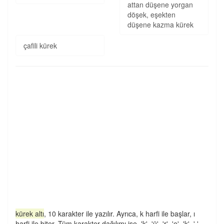
attan düşene yorgan
döşek, eşekten
düşene kazma kürek
çafili kürek
kürek altı
, 10 karakter ile yazılır. Ayrıca, k harfi ile başlar, ı
harfi ile biter. Tüm karakter dağılımı ise, 'k', 'ü', 'r', 'e', 'k', ' ',