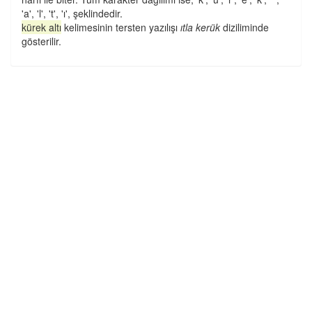
'a', 'l', 't', 'ı', şeklindedir.
kürek altı
kelimesinin tersten yazılışı
ıtla kerük
diziliminde
gösterilir.