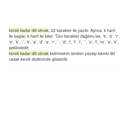
kürek kadar dili olmak
, 22 karakter ile yazılır. Ayrıca, k harfi
ile başlar, k harfi ile biter. Tüm karakter dağılımı ise, 'k', 'ü', 'r',
'e', 'k', ' ', 'k', 'a', 'd', 'a', 'r', ' ', 'd', 'i', 'l', 'i', ' ', 'o', 'l', 'm', 'a', 'k',
şeklindedir.
kürek kadar dili olmak
kelimesinin tersten yazılışı
kamlo ilid
radak kerük
diziliminde gösterilir.