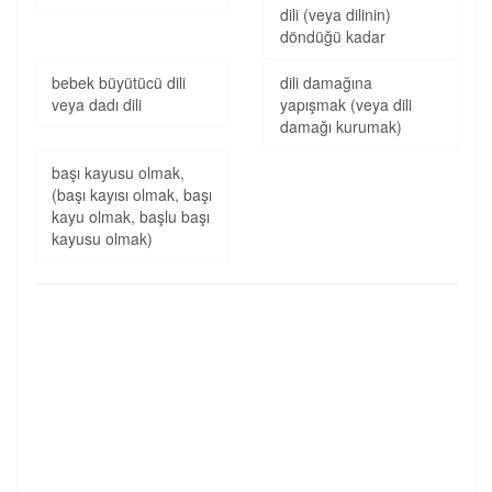
dili (veya dilinin)
döndüğü kadar
bebek büyütücü dili
dili damağına
veya dadı dili
yapışmak (veya dili
damağı kurumak)
başı kayusu olmak,
(başı kayısı olmak, başı
kayu olmak, başlu başı
kayusu olmak)