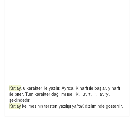
Kutlay
, 6 karakter ile yazılır. Ayrıca, K harfi ile başlar, y harfi
ile biter. Tüm karakter dağılımı ise, 'K', 'u', 't', 'l', 'a', 'y',
şeklindedir.
Kutlay
kelimesinin tersten yazılışı
yaltuK
diziliminde gösterilir.