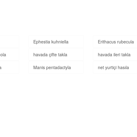
Ephestia kuhniella
Erithacus rubecula
ola
havada çifte takla
havada ileri takla
a
Manis pentadactyla
net yurtiçi hasıla