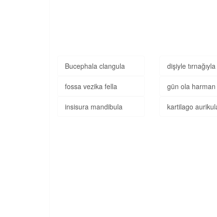
Bucephala clangula
dişiyle tırnağıyla
fossa vezika fella
gün ola harman 
insisura mandibula
kartilago aurikul