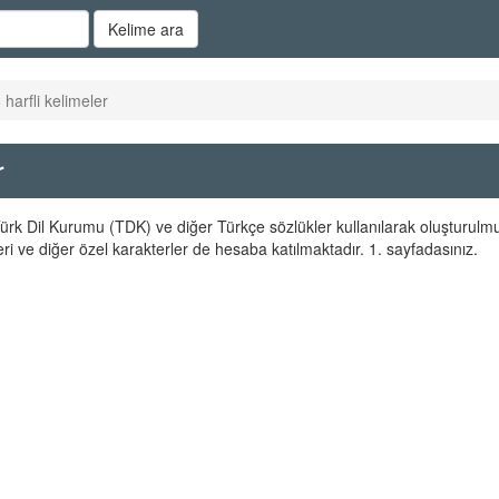
Kelime ara
 harfli kelimeler
r
r Türk Dil Kurumu (TDK) ve diğer Türkçe sözlükler kullanılarak oluşturulmu
ri ve diğer özel karakterler de hesaba katılmaktadır. 1. sayfadasınız.