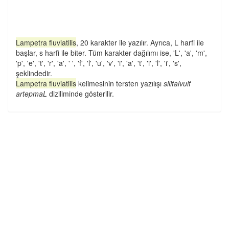
Lampetra fluviatilis
, 20 karakter ile yazılır. Ayrıca, L harfi ile
başlar, s harfi ile biter. Tüm karakter dağılımı ise, 'L', 'a', 'm',
'p', 'e', 't', 'r', 'a', ' ', 'f', 'l', 'u', 'v', 'i', 'a', 't', 'i', 'l', 'i', 's',
şeklindedir.
Lampetra fluviatilis
kelimesinin tersten yazılışı
silitaivulf
artepmaL
diziliminde gösterilir.