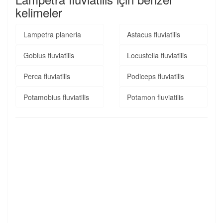
kelimeler
Lampetra planeria
Astacus fluviatilis
Gobius fluviatilis
Locustella fluviatilis
Perca fluviatilis
Podiceps fluviatilis
Potamobius fluviatilis
Potamon fluviatilis