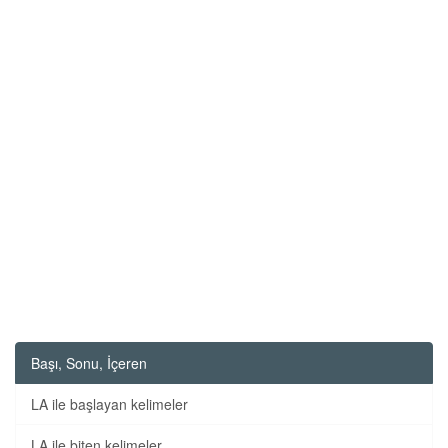
Başı, Sonu, İçeren
LA ile başlayan kelimeler
LA ile biten kelimeler