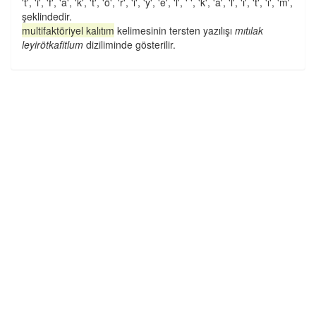
't', 'i', 'f', 'a', 'k', 't', 'ö', 'r', 'i', 'y', 'e', 'l', ' ', 'k', 'a', 'l', 'ı', 't', 'ı', 'm',
şeklindedir.
multifaktöriyel kalıtım
kelimesinin tersten yazılışı
mıtılak
leyirötkafitlum
diziliminde gösterilir.