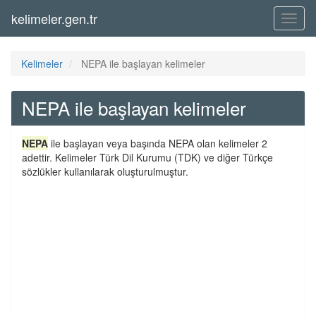
kelimeler.gen.tr
Menü
Kelimeler
NEPA ile başlayan kelimeler
NEPA ile başlayan kelimeler
NEPA
ile başlayan veya başında NEPA olan kelimeler 2
adettir. Kelimeler Türk Dil Kurumu (TDK) ve diğer Türkçe
sözlükler kullanılarak oluşturulmuştur.