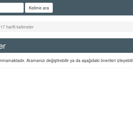
Kelime ara
 17 harfli kelimeler
er
nmamaktadır. Aramanızı değiştirebilir ya da aşağıdaki önerileri izleyebilir