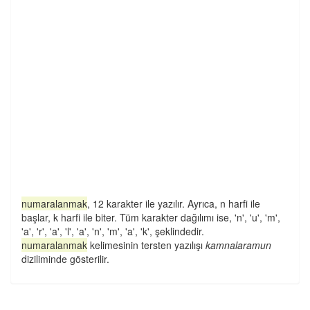
numaralanmak
, 12 karakter ile yazılır. Ayrıca, n harfi ile
başlar, k harfi ile biter. Tüm karakter dağılımı ise, 'n', 'u', 'm',
'a', 'r', 'a', 'l', 'a', 'n', 'm', 'a', 'k', şeklindedir.
numaralanmak
kelimesinin tersten yazılışı
kamnalaramun
diziliminde gösterilir.