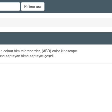
Kelime ara
r, colour film telerecorder, (ABD) color kinescope
rine saptayan filme saptayıcı çeşidi.