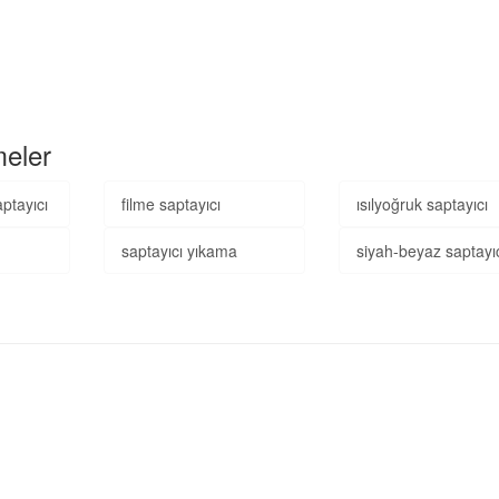
meler
aptayıcı
filme saptayıcı
ısılyoğruk saptayıcı
saptayıcı yıkama
siyah-beyaz saptayı