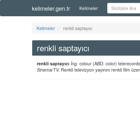
kelimeler.gen.tr
Kelimeler
Kelimeler
renkli saptayıcı
renkli saptayıcı
renkli saptayıcı
İng.
colour (ABD: color) telerecorde
Sinema/TV.
Renkli televizyon yayınını renkli film üze