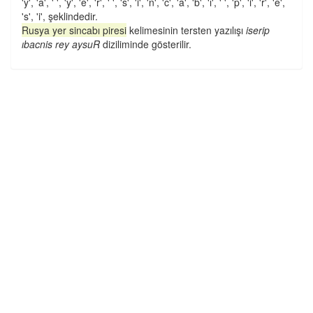
'y', 'a', ' ', 'y', 'e', 'r', ' ', 's', 'i', 'n', 'c', 'a', 'b', 'ı', ' ', 'p', 'i', 'r', 'e',
's', 'i', şeklindedir.
Rusya yer sincabı piresi
kelimesinin tersten yazılışı
iserip
ıbacnis rey aysuR
diziliminde gösterilir.