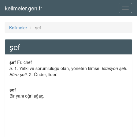
kelimeler.gen.tr
Menü
Kelimeler
şef
şef
şef
Fr. chef
a.
1. Yetki ve sorumluluğu olan, yöneten kimse:
İstasyon şefi.
Büro şefi.
2. Önder, lider.
şef
Bir yanı eğri ağaç.