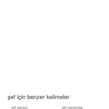
şef için benzer kelimeler
şef garson
şef garsonluk