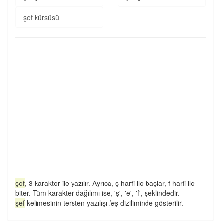
şef kürsüsü
şef
, 3 karakter ile yazılır. Ayrıca, ş harfi ile başlar, f harfi ile
biter. Tüm karakter dağılımı ise, 'ş', 'e', 'f', şeklindedir.
şef
kelimesinin tersten yazılışı
feş
diziliminde gösterilir.