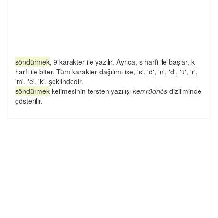
söndürmek
, 9 karakter ile yazılır. Ayrıca, s harfi ile başlar, k
harfi ile biter. Tüm karakter dağılımı ise, 's', 'ö', 'n', 'd', 'ü', 'r',
'm', 'e', 'k', şeklindedir.
söndürmek
kelimesinin tersten yazılışı
kemrüdnös
diziliminde
gösterilir.