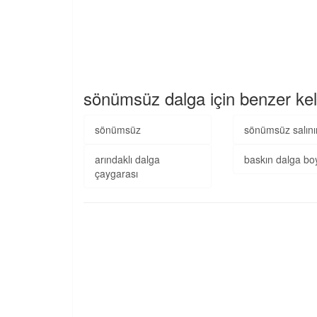
sönümsüz dalga için benzer kel
sönümsüz
sönümsüz salın
arındaklı dalga
baskın dalga bo
çaygarası