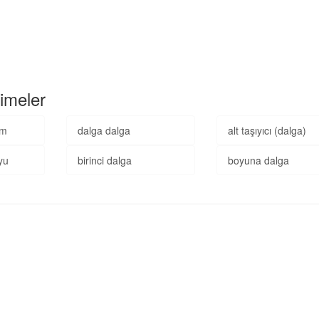
imeler
ım
dalga dalga
alt taşıyıcı (dalga)
yu
birinci dalga
boyuna dalga