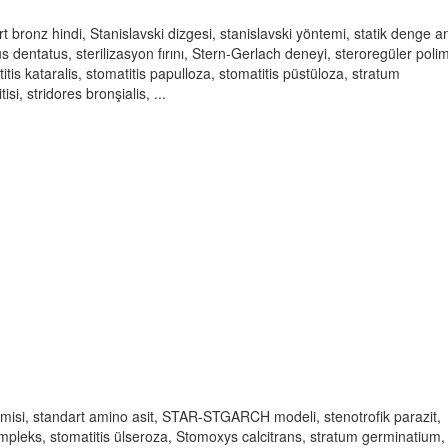
bronz hindi, Stanislavski dizgesi, stanislavski yöntemi, statik denge an
s dentatus, sterilizasyon fırını, Stern-Gerlach deneyi, steroregüler polim
is kataralis, stomatitis papulloza, stomatitis püstüloza, stratum
i, stridores bronşialis, ...
piyemisi, standart amino asit, STAR-STGARCH modeli, stenotrofik parazit,
simpleks, stomatitis ülseroza, Stomoxys calcitrans, stratum germinatium,