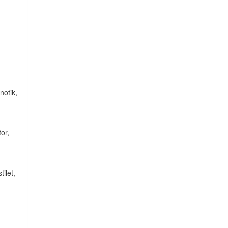
notik,
tor,
tilet,