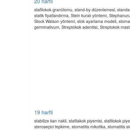
20 harfli
stafilokok granülomu, stand-by düzenlemesi, standart 
statik fiyatlandırma, Stein kuralı yöntemi, Stephanuru
Stock Watson yöntemi, stok ayarlama modeli, stomatit
germinativum, Streptokok adenitisi, Streptokok mastitis
19 harfli
stabilize kan nakli, stafilakok piyemisi, stafilokok 
steroseçici tepkime, stomatitis mikotika, stomatitis 