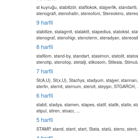
st kuyruğu, stabilizör, stafilokok, stajyerlik, standartl
stenografi, stenohalin, stereofoni, Stereokino, stereosk
9 harfli
stabilize, stalagmit, stalaktit, stapedius, statokist, st
stenograf, stenohigr, stenoterm, steradyan, stereosil, st
8 harfli
stafilom, stand-by, standart, stasimon, statolit, statos
stenotip, stenotop, stetalji, stikosom, Stilesia, Stimulu
7 harfli
St(A,U), St(x,U), Stachys, stadyum, stajyer, stannan, s
sterlin, sternit, sternum, steroit, steyşın, STGARCH, .
6 harfli
stabil, stadya, stamen, stapes, statif, statik, stativ, st
stipul, stiren, stoacı, ...
5 harfli
STAMP, stand, stant, start, Stata, statü, steno, stent, s
4 harfli