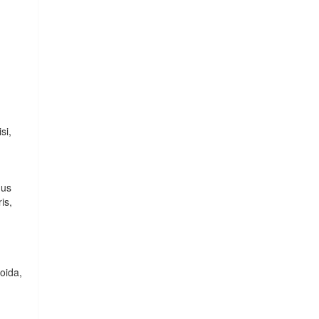
si,
nus
is,
roida,