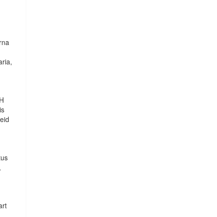
erna
aria,
CH
is
geid
tus
,
art