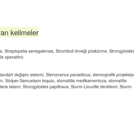
yan kelimeler
s, Streptopelia senegalensis, Stromboli örneği püskürme, Strongyloide
lle operatörü
tandart değişim sistemi, Stercorarius parasiticus, stereografik projeksiy
m, Stolper-Samuelson koşulu, stomatitis medikamentoza, stomatitis
laris talami, Strongyloides papillosus, Sturm-Liouville denklemi, Sturm-