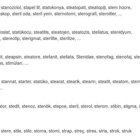
ı, stanozolol, stapel lif, statokonya, steatopati, steatopiji, stem hücre,
op, steril oda, steril yem, sternotomi, sterografi, steroitler, ...
atosist, statükocu, steatitis, steatojen, steatozis, stellatus, stenidyum,
ereotip, sterigmat, sterilite, sterilize, ...
it, steapsin, steatore, stefanit, stellata, Stenidae, stenofag, stenofaj, ste
s, stimülan, ...
tannat, starter, statüko, stearat, stearik, stearin, steatit, steatom, sten
..
ator, stedit, stenoz, stenök, stepne, steril, sterol, sterom, stibin, stigma, s
tere, stile, stilo, stoma, stomi, strap, streç, stres, stria, strok, struk