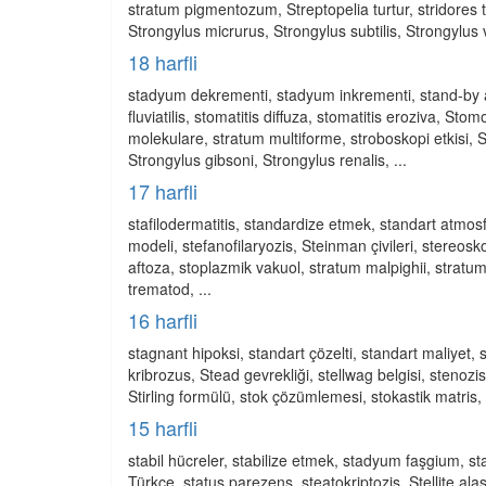
stratum pigmentozum, Streptopelia turtur, stridores t
Strongylus micrurus, Strongylus subtilis, Strongylus vu
18 harfli
stadyum dekrementi, stadyum inkrementi, stand-by anl
fluviatilis, stomatitis diffuza, stomatitis eroziva, 
molekulare, stratum multiforme, stroboskopi etkisi, S
Strongylus gibsoni, Strongylus renalis, ...
17 harfli
stafilodermatitis, standardize etmek, standart atmos
modeli, stefanofilaryozis, Steinman çivileri, stereosko
aftoza, stoplazmik vakuol, stratum malpighii, stratum
trematod, ...
16 harfli
stagnant hipoksi, standart çözelti, standart maliyet, 
kribrozus, Stead gevrekliği, stellwag belgisi, stenozis ö
Stirling formülü, stok çözümlemesi, stokastik matris, 
15 harfli
stabil hücreler, stabilize etmek, stadyum faşgium, s
Türkçe, status parezens, steatokriptozis, Stellite alaş