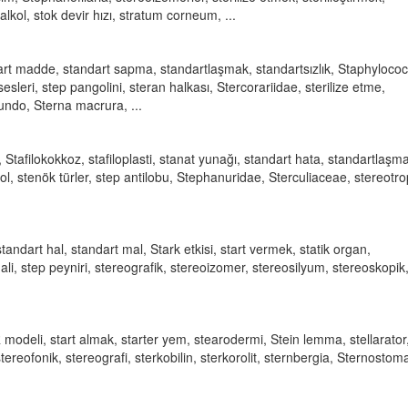
il alkol, stok devir hızı, stratum corneum, ...
dart madde, standart sapma, standartlaşmak, standartsızlık, Staphyloco
sesleri, step pangolini, steran halkası, Stercorariidae, sterilize etme,
irundo, Sterna macrura, ...
ol, Stafilokokkoz, stafiloplasti, stanat yunağı, standart hata, standartlaşm
lkol, stenök türler, step antilobu, Stephanuridae, Sterculiaceae, stereotr
 standart hal, standart mal, Stark etkisi, start vermek, statik organ,
li, step peyniri, stereografik, stereoizomer, stereosilyum, stereoskopik
AR modeli, start almak, starter yem, stearodermi, Stein lemma, stellarator
ereofonik, stereografi, sterkobilin, sterkorolit, sternbergia, Sternostom