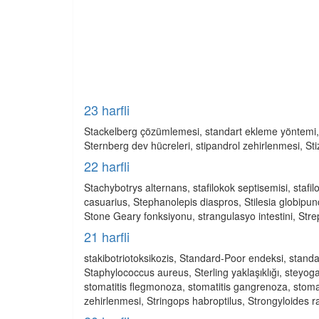
23 harfli
Stackelberg çözümlemesi, standart ekleme yöntemi, s
Sternberg dev hücreleri, stipandrol zehirlenmesi, Sti
22 harfli
Stachybotrys alternans, stafilokok septisemisi, stafil
casuarius, Stephanolepis diaspros, Stilesia globipunc
Stone Geary fonksiyonu, strangulasyo intestini, Stre
21 harfli
stakibotriotoksikozis, Standard-Poor endeksi, standa
Staphylococcus aureus, Sterling yaklaşıklığı, steyogamö
stomatitis flegmonoza, stomatitis gangrenoza, stomat
zehirlenmesi, Stringops habroptilus, Strongyloides 