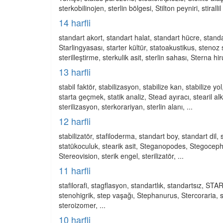
sterkobilinojen, sterlin bölgesi, Stilton peyniri, stirall
14 harfli
standart akort, standart halat, standart hücre, stan
Starlingyasası, starter kültür, statoakustikus, stenoz 
sterilleştirme, sterkulik asit, sterlin sahası, Sterna h
13 harfli
stabil faktör, stabilizasyon, stabilize kan, stabilize y
starta geçmek, statik analiz, Stead ayıracı, stearil a
sterilizasyon, sterkorariyan, sterlin alanı, ...
12 harfli
stabilizatör, stafiloderma, standart boy, standart dil,
statükoculuk, stearik asit, Steganopodes, Stegocepha
Stereovision, sterik engel, sterilizatör, ...
11 harfli
stafilorafi, stagflasyon, standartlık, standartsız, ST
stenohigrik, step vaşağı, Stephanurus, Stercoraria, st
steroizomer, ...
10 harfli