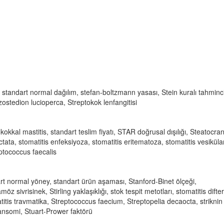
tandart normal dağılım, stefan-boltzmann yasası, Stein kuralı tahminci
zostedion lucioperca, Streptokok lenfangitisi
okokkal mastitis, standart teslim fiyatı, STAR doğrusal dışılığı, Steatocra
tata, stomatitis enfeksiyoza, stomatitis eritematoza, stomatitis vesikülar
ptococcus faecalis
rt normal yöney, standart ürün aşaması, Stanford-Binet ölçeği,
z sivrisinek, Stirling yaklaşıklığı, stok tespit metotları, stomatitis difte
itis travmatika, Streptococcus faecium, Streptopelia decaocta, striknin
ransomi, Stuart-Prower faktörü