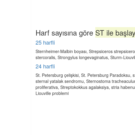
Harf sayısına göre
ST ile başla
25 harfli
Sternheimer-Malbin boyası, Strepsiceros strepsicero
stercoralis, Strongylus longevaginatus, Sturm-Liouvi
24 harfli
St. Petersburg çelişkisi, St. Petersburg Paradoksu, s
sternal yatalak sendromu, Sternostoma tracheaculu
proliferativa, Streptokokkus agalaksiya, stria habenu
Liouville problemi