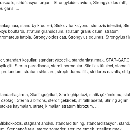
rakealis, stridülasyon organı, Strongyloides avium, Strongyloides ratti,
lgaris, ...
aşması, stand-by kredileri, Steklov fonksiyonu, stenozis intestini, St
Stomoxys bouffardi, stratum granulosum, stratum granulozum, stratum
tromateus fiatola, Strongyloides cati, Strongylus equinus, Strongylus fil
fer, standart koşullar, standart yüzdelik, standartlaştırmak, STAR-GAR
pik çift, Sterna paradisaea, steroit hormonlar, Stieltjes tümlevi, stomatit
 profundum, stratum sirkulare, streptodermatitis, stridores nazalis, stri
standartlaştırma, Starlingeğrileri, Starlinghipotezi, statik çözümleme, sta
zofagi, Sterna albifrons, steroit çekirdek, stirallil asetat, Stirling açılımı
stokes kaymaları, stratejik mallar, stratum fibrozum, ...
tafilokokkozis, stagnant anoksi, standard tuning, standardizasyon, stand
ım, Stephanofilaria, stereoizomerler, sterilize etmek, sterilleştirmek,