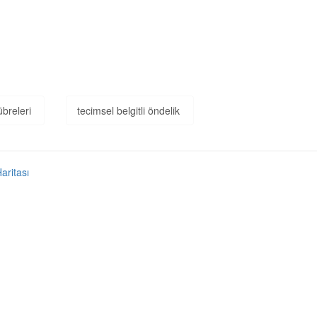
übreleri
tecimsel belgitli öndelik
Haritası