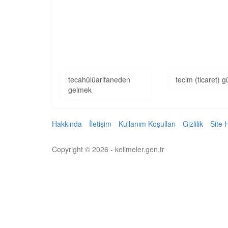
tecahülüarifaneden
tecim (ticaret) g
gelmek
Hakkında
İletişim
Kullanım Koşulları
Gizlilik
Site 
Copyright © 2026 - kelimeler.gen.tr