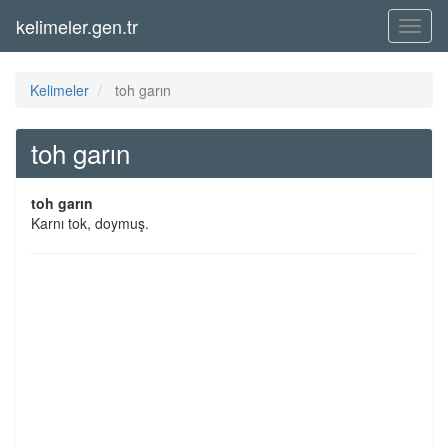
kelimeler.gen.tr
Menü
Kelimeler
toh garın
toh garın
toh garın
Karnı tok, doymuş.