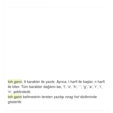
toh garın
, 9 karakter ile yazılır. Ayrıca, t harfi ile başlar, n harfi
ile biter. Tüm karakter dağılımı ise, 't', 'o', 'h', ' ', 'g', 'a', 'r', 'ı',
'n', şeklindedir.
toh garın
kelimesinin tersten yazılışı
nırag hot
diziliminde
gösterilir.