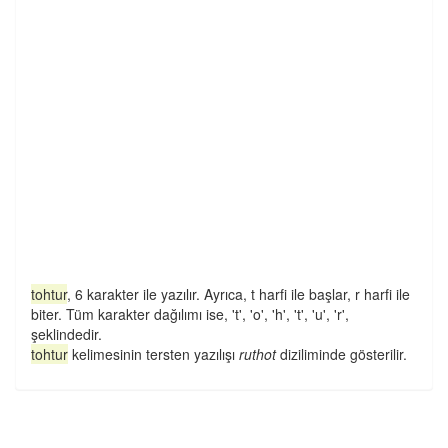
tohtur
, 6 karakter ile yazılır. Ayrıca, t harfi ile başlar, r harfi ile
biter. Tüm karakter dağılımı ise, 't', 'o', 'h', 't', 'u', 'r',
şeklindedir.
tohtur
kelimesinin tersten yazılışı
ruthot
diziliminde gösterilir.