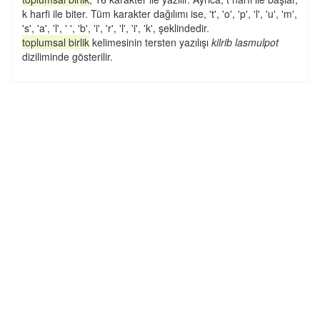
k harfi ile biter. Tüm karakter dağılımı ise, 't', 'o', 'p', 'l', 'u', 'm',
's', 'a', 'l', ' ', 'b', 'i', 'r', 'l', 'i', 'k', şeklindedir.
toplumsal birlik
kelimesinin tersten yazılışı
kilrib lasmulpot
diziliminde gösterilir.