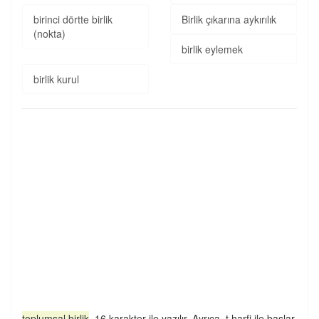
birinci dörtte birlik
Birlik çıkarına aykırılık
(nokta)
birlik eylemek
birlik kurul
toplumsal birlik
, 16 karakter ile yazılır. Ayrıca, t harfi ile başlar,