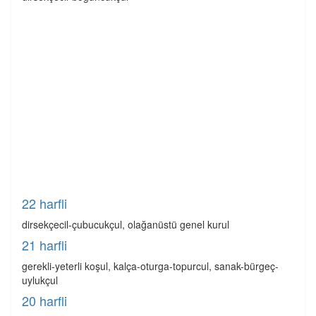
22 harfli
dirsekçecil-çubucukçul, olağanüstü genel kurul
21 harfli
gerekli-yeterli koşul, kalça-oturga-topurcul, sanak-bürgeç-
uylukçul
20 harfli