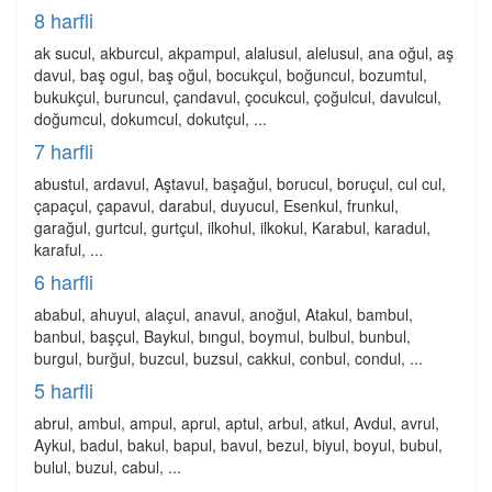
8 harfli
ak sucul, akburcul, akpampul, alalusul, alelusul, ana oğul, aş
davul, baş ogul, baş oğul, bocukçul, boğuncul, bozumtul,
bukukçul, buruncul, çandavul, çocukcul, çoğulcul, davulcul,
doğumcul, dokumcul, dokutçul, ...
7 harfli
abustul, ardavul, Aştavul, başağul, borucul, boruçul, cul cul,
çapaçul, çapavul, darabul, duyucul, Esenkul, frunkul,
garağul, gurtcul, gurtçul, ilkohul, ilkokul, Karabul, karadul,
karaful, ...
6 harfli
ababul, ahuyul, alaçul, anavul, anoğul, Atakul, bambul,
banbul, başçul, Baykul, bıngul, boymul, bulbul, bunbul,
burgul, burğul, buzcul, buzsul, cakkul, conbul, condul, ...
5 harfli
abrul, ambul, ampul, aprul, aptul, arbul, atkul, Avdul, avrul,
Aykul, badul, bakul, bapul, bavul, bezul, biyul, boyul, bubul,
bulul, buzul, cabul, ...