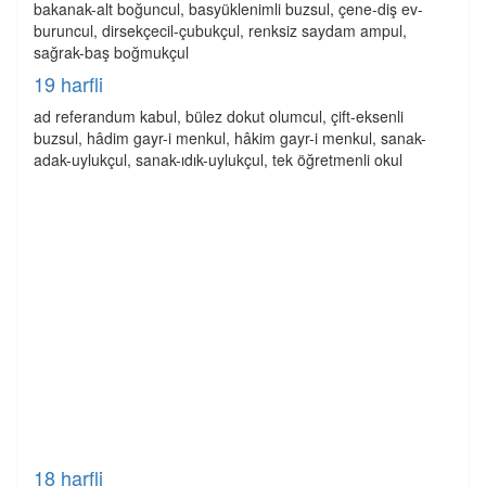
bakanak-alt boğuncul, basyüklenimli buzsul, çene-diş ev-
buruncul, dirsekçecil-çubukçul, renksiz saydam ampul,
sağrak-baş boğmukçul
19 harfli
ad referandum kabul, bülez dokut olumcul, çift-eksenli
buzsul, hâdim gayr-i menkul, hâkim gayr-i menkul, sanak-
adak-uylukçul, sanak-ıdık-uylukçul, tek öğretmenli okul
18 harfli