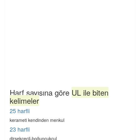
Harf sayısına göre
UL ile biten
kelimeler
25 harfli
kerameti kendinden menkul
23 harfli
dirsekçecil-boğuncukçul