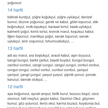
yoğuncul
14 harfli
böbrek kurdçul, çüğre koğukçul, çüğre-uylukçul, denizel
kumul, düzme yoğuncul, gerek ve kabul, gölet-topurcul, ıdık-
boğmukçul, incik-topukçul, karasal tortul, kasık-uylukçul,
katmerli çoğul, kırıntı tortul, kıvırcık marul, koşulsuz kabul,
liğen-topurcul, mantıkça çoğul, sanak topurcul, sanak-
uylukçul, sinir coşumcul, tohumcuklukçul, ...
13 harfli
adi acı marul, ara boşlukçul, aracılı kabul, aşırı duyucul,
bangıl bungul, barkıl çarkul, baydıl buydul, bungul bungul,
cambul cumbul, cangıl cungul, cangul cungul, conbul conbul,
congul congul, corkul corkul, cumbul cumbul, çampul
çampul, çangıl çungul, çarpul çurpul, çişmik çorcul, çomak-
karucul, damak olukçul, ...
12 harfli
aya-boğumcul, aynalı ampul, birlik kurul, bozucu koşul, cücü
olumcul, faili meçhul, geçici kabul, Gezimci Okul, göçmen
kumul, göz-yuluncul, ilerici okul, karma buzsul, koydunsa bul,