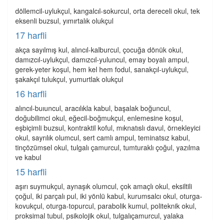
döllemcil-uylukçul, kangalcıl-sokurcul, orta dereceli okul, tek
eksenli buzsul, yımırtalık olukçul
17 harfli
akça sayılmış kul, alıncıl-kalburcul, çocuğa dönük okul,
damızcıl-uylukçul, damızcıl-yuluncul, emay boyalı ampul,
gerek-yeter koşul, hem kel hem fodul, sanakçıl-uylukçul,
şakakçıl tulukçul, yumurtlak olukçul
16 harfli
alıncıl-buıuncul, aracılıkla kabul, başalak boğuncul,
doğubilimci okul, eğecil-boğmukçul, enlemesine koşul,
eşbiçimli buzsul, kontraktil koful, mıknatıslı davul, örnekleyici
okul, sayrılık olumcul, sert camlı ampul, teminatsız kabul,
tinçözümsel okul, tulgalı çamurcul, tumturaklı çoğul, yazılma
ve kabul
15 harfli
aşırı suymukçul, aynaşık olumcul, çok amaçlı okul, eksiltili
çoğul, iki parçalı pul, iki yönlü kabul, kurumsalcı okul, oturga-
kovukçul, oturga-topurcul, parabolik kumul, politeknik okul,
proksimal tubul, psikolojik okul, tulgalıçamurcul, yalaka