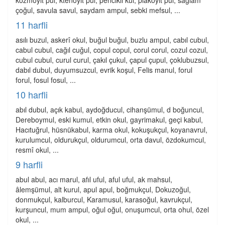
kozmoyit pul, ktenoyit pul, pencikli kul, plakoyit pul, sağlam
çoğul, savula savul, saydam ampul, sebki mefsul, ...
11 harfli
asılı buzul, askerî okul, buğul buğul, buzlu ampul, cabıl cubul,
cabul cubul, cağıl cuğul, copul copul, corul corul, cozul cozul,
cubul cubul, curul curul, çakıl çukul, çapul çupul, çoklubuzsul,
dabıl dubul, duyumsuzcul, evrik koşul, Felis manul, forul
forul, fosul fosul, ...
10 harfli
abıl dubul, açık kabul, aydoğducul, cihanşümul, d boğuncul,
Dereboymul, eski kumul, etkin okul, gayrimakul, geçi kabul,
Hacıtuğrul, hüsnükabul, karma okul, kokuşukçul, koyanavrul,
kurulumcul, oldurukçul, oldurumcul, orta davul, özdokumcul,
resmî okul, ...
9 harfli
abul abul, acı marul, afıl uful, aful uful, ak mahsul,
âlemşümul, alt kurul, apul apul, boğmukçul, Dokuzoğul,
donmukçul, kalburcul, Karamusul, karasoğul, kavrukçul,
kurşuncul, mum ampul, oğul oğul, onuşumcul, orta ohul, özel
okul, ...