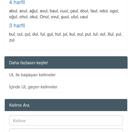
4 harfli
abul, acul, ağul, avul, baul, cuul, çaul, doul, faul, odul, ogul,
oğul, ohul, okul, Onul, ovul, şuul, uful, usul
3 harfli
bul, cul, çul, dul, ful, gul, hul, jul, kul, oul, pul, tul, vul, Xul, yul,
zul
Daha fazlasını keşfet
UL ile başlayan kelimeler
İçinde UL geçen kelimeler
Kelime Ara