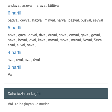
andaval, arzıval, haraval, kütüval
6 harfli
badval, cevval, hazval, minval, narval, pazval, pusval, şevval
5 harfli
ahval, çuval, deval, dival, düval, ehval, emval, gaval, goval,
haval, hoval, iğval, kaval, maval, moval, muval, Neval, Seval,
sival, suval, şaval, ...
4 harfli
aval, eval, oval, üval
3 harfli
Val
Daha fazlasını keşfet
VAL ile başlayan kelimeler