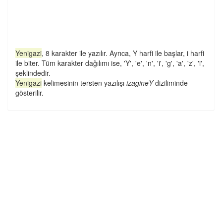
Yenigazi
, 8 karakter ile yazılır. Ayrıca, Y harfi ile başlar, i harfi
ile biter. Tüm karakter dağılımı ise, 'Y', 'e', 'n', 'i', 'g', 'a', 'z', 'i',
şeklindedir.
Yenigazi
kelimesinin tersten yazılışı
izagineY
diziliminde
gösterilir.