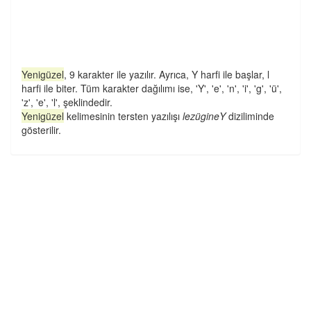
Yenigüzel
, 9 karakter ile yazılır. Ayrıca, Y harfi ile başlar, l
harfi ile biter. Tüm karakter dağılımı ise, 'Y', 'e', 'n', 'i', 'g', 'ü',
'z', 'e', 'l', şeklindedir.
Yenigüzel
kelimesinin tersten yazılışı
lezügineY
diziliminde
gösterilir.