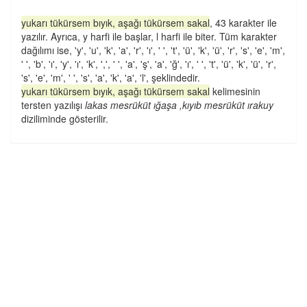
yukarı tükürsem bıyık, aşağı tükürsem sakal
, 43 karakter ile
yazılır. Ayrıca, y harfi ile başlar, l harfi ile biter. Tüm karakter
dağılımı ise, 'y', 'u', 'k', 'a', 'r', 'ı', ' ', 't', 'ü', 'k', 'ü', 'r', 's', 'e', 'm',
' ', 'b', 'ı', 'y', 'ı', 'k', ',', ' ', 'a', 'ş', 'a', 'ğ', 'ı', ' ', 't', 'ü', 'k', 'ü', 'r',
's', 'e', 'm', ' ', 's', 'a', 'k', 'a', 'l', şeklindedir.
yukarı tükürsem bıyık, aşağı tükürsem sakal
kelimesinin
tersten yazılışı
lakas mesrüküt ığaşa ,kıyıb mesrüküt ırakuy
diziliminde gösterilir.