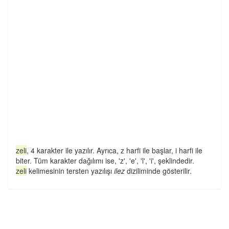
zeli
, 4 karakter ile yazılır. Ayrıca, z harfi ile başlar, i harfi ile
biter. Tüm karakter dağılımı ise, 'z', 'e', 'l', 'i', şeklindedir.
zeli
kelimesinin tersten yazılışı
ilez
diziliminde gösterilir.