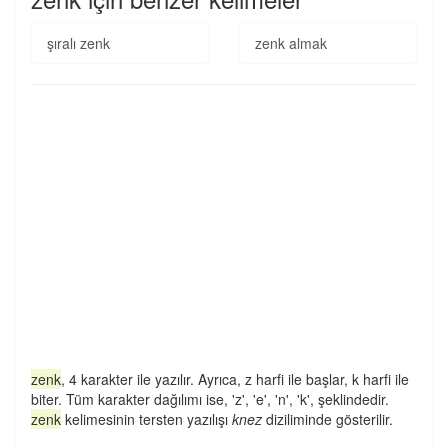
şıralı zenk
zenk almak
zenk
, 4 karakter ile yazılır. Ayrıca, z harfi ile başlar, k harfi ile
biter. Tüm karakter dağılımı ise, 'z', 'e', 'n', 'k', şeklindedir.
zenk
kelimesinin tersten yazılışı
knez
diziliminde gösterilir.