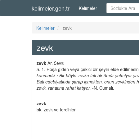
kelimeler.gen.tr
Kelimeler
Kelimeler
zevk
zevk
zevk
Ar. £ev®
a.
1. Hoşa giden veya çekici bir şeyin elde edilme
kanmadık / Bir böyle zevke tek bir ömür yetmiyor yazı
Batı edebiyatında şarap içmekten, onun zevkinden hi
zevk, rahatına rahat katıyor. -
N. Cumalı.
zevk
bk. zevk ve tercihler