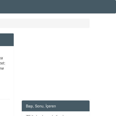
rca
zet:
ine
Başı, Sonu, İçeren