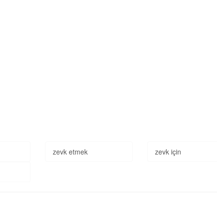
zevk etmek
zevk için
r