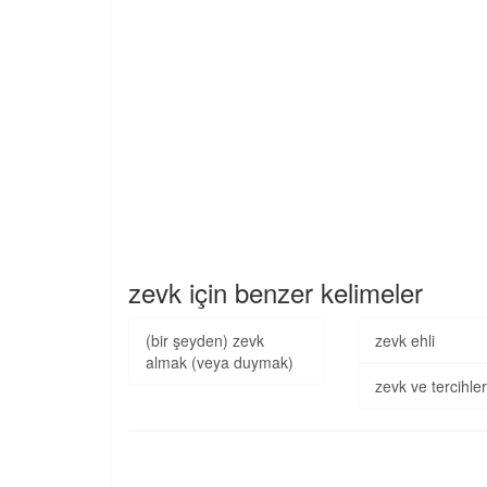
zevk için benzer kelimeler
(bir şeyden) zevk
zevk ehli
almak (veya duymak)
zevk ve tercihle