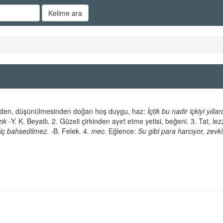
Kelime ara
sinden, düşünülmesinden doğan hoş duygu, haz:
İçtik bu nadir içkiyi yılla
k -
Y. K. Beyatlı. 2. Güzeli çirkinden ayırt etme yetisi, beğeni. 3. Tat, lez
ç bahsedilmez. -
B. Felek. 4.
mec.
Eğlence:
Su gibi para harcıyor, zevk