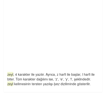
zeyl
, 4 karakter ile yazılır. Ayrıca, z harfi ile başlar, l harfi ile
biter. Tüm karakter dağılımı ise, 'z', 'e', 'y', 'l', şeklindedir.
zeyl
kelimesinin tersten yazılışı
lyez
diziliminde gösterilir.