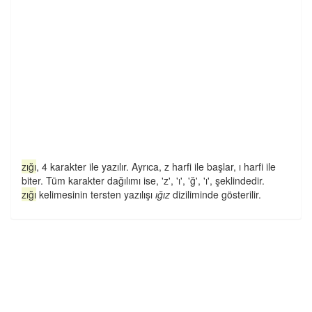
zığı
, 4 karakter ile yazılır. Ayrıca, z harfi ile başlar, ı harfi ile
biter. Tüm karakter dağılımı ise, 'z', 'ı', 'ğ', 'ı', şeklindedir.
zığı
kelimesinin tersten yazılışı
ığız
diziliminde gösterilir.