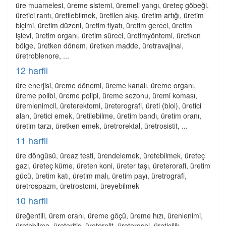
üre muamelesi, üreme sistemi, üremeli yangı, üreteç göbeği,
üretici rantı, üretilebilmek, üretilen akış, üretim artığı, üretim
biçimi, üretim düzeni, üretim fiyatı, üretim gereci, üretim
işlevi, üretim organı, üretim süreci, üretimyöntemi, üretken
bölge, üretken dönem, üretken madde, üretravajinal,
üretroblenore, ...
12 harfli
üre enerjisi, üreme dönemi, üreme kanalı, üreme organı,
üreme polibi, üreme polipi, üreme sezonu, üremi koması,
üremlenimcil, üreterektomi, üreterografi, üreti (biol), üretici
alan, üretici emek, üretilebilme, üretim bandı, üretim oranı,
üretim tarzı, üretken emek, üretrorektal, üretrosistit, ...
11 harfli
üre döngüsü, üreaz testi, ürendelemek, üretebilmek, üreteç
gazı, üreteç küme, üreten koni, üreter taşı, üreterorafi, üretim
gücü, üretim katı, üretim malı, üretim payı, üretrografi,
üretrospazm, üretrostomi, üreyebilmek
10 harfli
üreğentili, ürem oranı, üreme göçü, üreme hızı, ürenlenimi,
üretebilme, üreteritis, üreterolit, üreterosel, üreticilik,