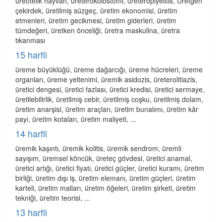
üreotelik hayvan, üreterokolostomi, üreteropiyelitis, Üretgen
çekirdek, üretilmiş süzgeç, üretim ekonomisi, üretim
etmenleri, üretim gecikmesi, üretim giderleri, üretim
tümdeğeri, üretken önceliği, üretra maskulina, üretra
tıkanması
15 harfli
üreme büyüklüğü, üreme dağarcığı, üreme hücreleri, üreme
organları, üreme yeltenimi, üremik asidozis, üreterolitiazis,
üretici dengesi, üretici fazlası, üretici kredisi, üretici sermaye,
üretilebilirlik, üretilmiş cebir, üretilmiş coşku, üretilmiş dolam,
üretim anarşisi, üretim araçları, üretim bunalımı, üretim kâr
payı, üretim kotaları, üretim maliyeti, ...
14 harfli
üremik kaşıntı, üremik kolitis, üremik sendrom, üremli
sayışım, üremsel köncük, üreteç gövdesi, üretici anamal,
üretici artığı, üretici fiyatı, üretici güçler, üretici kuramı, üretim
birliği, üretim dışı iş, üretim elemanı, üretim güçleri, üretim
karteli, üretim malları, üretim öğeleri, üretim şirketi, üretim
tekniği, üretim teorisi, ...
13 harfli