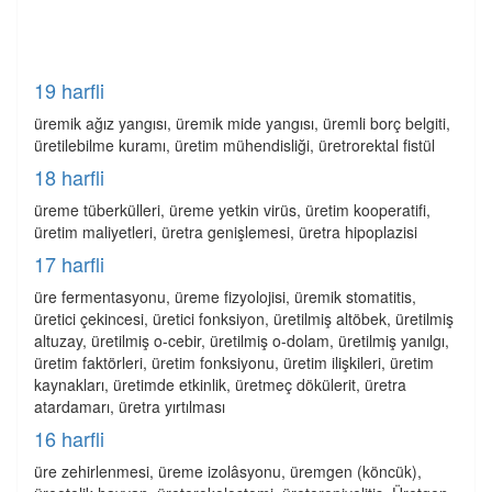
19 harfli
üremik ağız yangısı, üremik mide yangısı, üremli borç belgiti,
üretilebilme kuramı, üretim mühendisliği, üretrorektal fistül
18 harfli
üreme tüberkülleri, üreme yetkin virüs, üretim kooperatifi,
üretim maliyetleri, üretra genişlemesi, üretra hipoplazisi
17 harfli
üre fermentasyonu, üreme fizyolojisi, üremik stomatitis,
üretici çekincesi, üretici fonksiyon, üretilmiş altöbek, üretilmiş
altuzay, üretilmiş o-cebir, üretilmiş o-dolam, üretilmiş yanılgı,
üretim faktörleri, üretim fonksiyonu, üretim ilişkileri, üretim
kaynakları, üretimde etkinlik, üretmeç dökülerit, üretra
atardamarı, üretra yırtılması
16 harfli
üre zehirlenmesi, üreme izolâsyonu, üremgen (köncük),