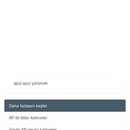
apul apul yürümek
Daha fazlasını keşfet
AP ile biten kelimeler
İçinde AP geçen kelimeler