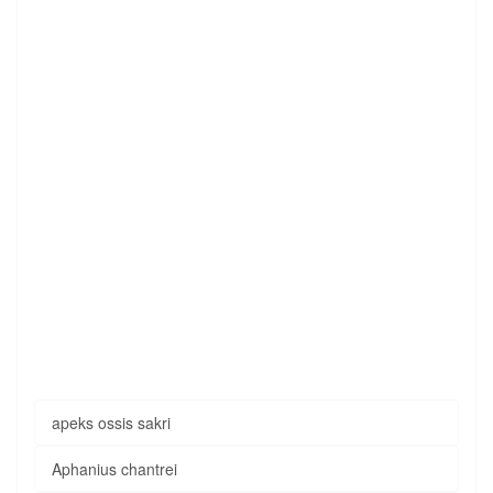
apeks ossis sakri
Aphanius chantrei